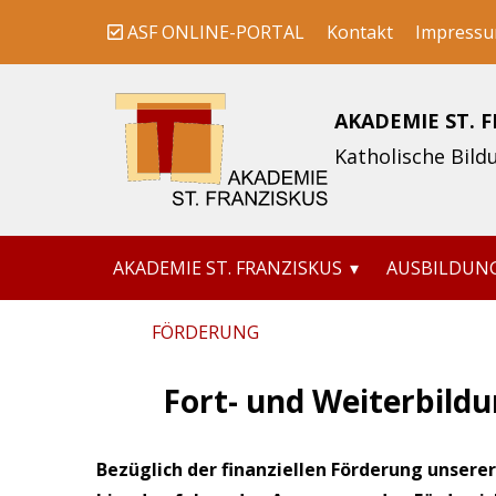
Skip
ASF ONLINE-PORTAL
Kontakt
Impress
to
content
AKADEMIE ST. 
Katholische Bil
Suchen
AKADEMIE ST. FRANZISKUS
AUSBILDUNG
nach:
FÖRDERUNG
Fort- und Weiterbildu
Bezüglich der finanziellen Förderung unsere